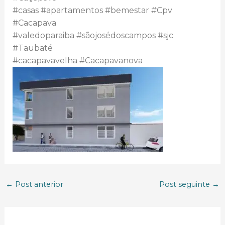
#casas
#apartamentos
#bemestar
#Cpv
#Cacapava
#valedoparaiba
#sãojosédoscampos
#sjc
#Taubaté
#cacapavavelha
#Cacapavanova
←
Post anterior
Post seguinte
→