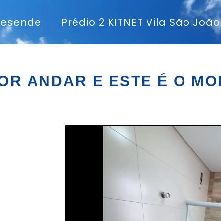
 Resende
Prédio 2 KITNET Vila São João
POR ANDAR E ESTE É O MO